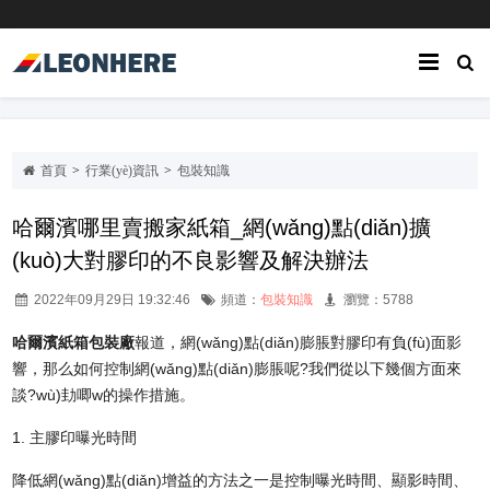
首頁
>
行業(yè)資訊
>
包裝知識
哈爾濱哪里賣搬家紙箱_網(wǎng)點(diǎn)擴
(kuò)大對膠印的不良影響及解決辦法
2022年09月29日 19:32:46
頻道：
包裝知識
瀏覽：5788
哈爾濱紙箱包裝廠
報道，網(wǎng)點(diǎn)膨脹對膠印有負(fù)面影
響，那么如何控制網(wǎng)點(diǎn)膨脹呢?我們從以下幾個方面來
談?wù)劸唧w的操作措施。
1. 主膠印曝光時間
降低網(wǎng)點(diǎn)增益的方法之一是控制曝光時間、顯影時間、