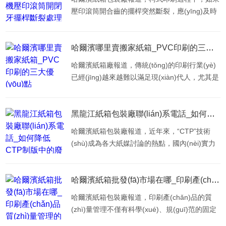
問題，即紙箱隨廢邊散亂，導(dǎo)致打孔過程
壓印滾筒開合齒的擺桿突然斷裂，應(yīng)及時
中送紙不順暢。這是令運營商頭疼的問題。在實
停機檢查，仔細(xì)分析。在這一點上有很多解
際生產(chǎn)中總結(jié)了一些解決方案，可供
決方案。根據(jù)多年的專業(yè)經(jīng)驗，筆
參考。1,消除障礙打印松動的原因可能是紙路上
者認(rèn)為以下方法是最簡單、最快的，可以
哈爾濱哪里賣搬家紙箱_PVC印刷的三大優(yōu)點
有...
在較短的時間內(nèi)讓咖啡重新運轉(zhuǎn)起
哈爾濱紙箱廠報道，傳統(tǒng)的印刷行業(yè)
來。先將壓力筒旋轉(zhuǎn)到合適的位置，取
已經(jīng)越來越難以滿足現(xiàn)代人，尤其是
下原斷擺桿和斷擺桿上的兩個錐銷(不要移動齒
年輕人對新事物的需求。這是一個追求獨立和個
條軸等部件)。如果新擺桿上的兩個銷孔能與原
性的群體。然而，傳統(tǒng)的印刷是一樣的，
銷孔對齊或原錐銷孔位置基本一致，則在原銷位
我們手里拿著的印刷出來的東西就像雙胞胎一
黑龍江紙箱包裝廠聯(lián)系電話_如何降低CTP制版中的廢版率
置加寬孔...
樣，一模一樣。所以，為了適應(yīng)人們消費
哈爾濱紙箱包裝廠報道，近年來，“CTP”技術
趨勢的變化，PVC印刷應(yīng)運而生。PVC印
(shù)成為各大紙媒討論的熱點，國內(nèi)實力
刷有哪些優(yōu)勢?PVC印刷有哪些優(yōu)勢?
雄厚的企業(yè)紛紛引進(jìn)CTP制版設(shè)
顯然，這種印刷方法有很多優(yōu)點。我們很
備，樹立企業(yè)形象，提高企業(yè)競爭力。
容易看到的第一個好處是個性化。這種PVC印刷
然而，擁有最昂貴和先進(jìn)的設(shè)備只是
哈爾濱紙箱批發(fā)市場在哪_印刷產(chǎn)品質(zhì)量管理的基本經(jīng)驗
技術(shù)可...
名聲。對于有CTP制版設(shè)備的公司來說，
哈爾濱紙箱包裝廠報道，印刷產(chǎn)品的質
最實際的做法是降低成本，實現(xiàn)利潤最大
(zhì)量管理不僅有科學(xué)、規(guī)范的固定
化。作者所在的西安煤炭導(dǎo)航地圖印刷廠
標(biāo)準(zhǔn)，而且是一個與時俱進(jìn)、