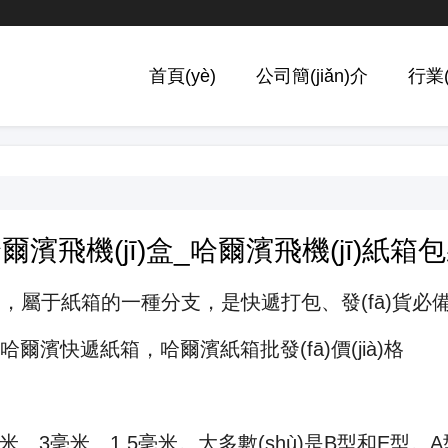
首頁(yè)
公司簡(jiǎn)介
行業(
爾濱飛機(jī)盒_哈爾濱飛機(jī)紙箱
而得名，屬于紙箱的一種分支，是快遞打包、發(fā)貨必備
哈爾濱快遞紙箱，哈爾濱紙箱批發(fā)價(jià)格
、3毫米、1.5毫米。大多數(shù)是B型和E型